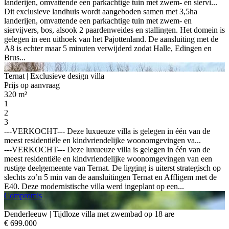
landerijen, omvattende een parkachtige tuin met zwem- en siervi...
Dit exclusieve landhuis wordt aangeboden samen met 3,5ha
landerijen, omvattende een parkachtige tuin met zwem- en
siervijvers, bos, alsook 2 paardenweides en stallingen. Het domein is
gelegen in een uithoek van het Pajottenland. De aansluiting met de
A8 is echter maar 5 minuten verwijderd zodat Halle, Edingen en
Brus...
Ternat
| Exclusieve design villa
Prijs op aanvraag
320 m²
1
2
3
---VERKOCHT--- Deze luxueuze villa is gelegen in één van de
meest residentiële en kindvriendelijke woonomgevingen va...
---VERKOCHT--- Deze luxueuze villa is gelegen in één van de
meest residentiële en kindvriendelijke woonomgevingen van een
rustige deelgemeente van Ternat. De ligging is uiterst strategisch op
slechts zo’n 5 min van de aansluitingen Ternat en Affligem met de
E40. Deze modernistische villa werd ingeplant op een...
Compromis
Denderleeuw
| Tijdloze villa met zwembad op 18 are
€ 699.000