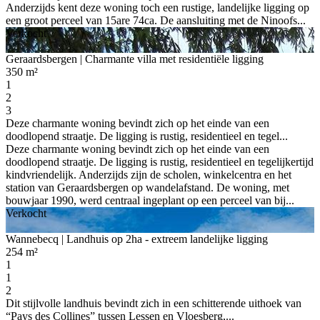
Anderzijds kent deze woning toch een rustige, landelijke ligging op
een groot perceel van 15are 74ca. De aansluiting met de Ninoofs...
Verkocht
Geraardsbergen
| Charmante villa met residentiële ligging
350 m²
1
2
3
Deze charmante woning bevindt zich op het einde van een
doodlopend straatje. De ligging is rustig, residentieel en tegel...
Deze charmante woning bevindt zich op het einde van een
doodlopend straatje. De ligging is rustig, residentieel en tegelijkertijd
kindvriendelijk. Anderzijds zijn de scholen, winkelcentra en het
station van Geraardsbergen op wandelafstand. De woning, met
bouwjaar 1990, werd centraal ingeplant op een perceel van bij...
Verkocht
Wannebecq
| Landhuis op 2ha - extreem landelijke ligging
254 m²
1
1
2
Dit stijlvolle landhuis bevindt zich in een schitterende uithoek van
“Pays des Collines” tussen Lessen en Vloesberg,...