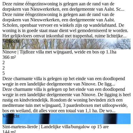
Deze ruime ééngezinswoning is gelegen aan de rand van de
dorpskern van Nieuwerkerken, een deelgemeente van Aalst. Sc...
Deze ruime ééngezinswoning is gelegen aan de rand van de
dorpskern van Nieuwerkerken, een deelgemeente van Aalst.
Scholen, openbaar vervoer en winkels zijn op wandelafstand. De
woning is in goede staat maar dient wel gemoderniseerd te worden.
Het gelijkvloers omvat inkomhal met trappenhal, ruime lichtrijke...
Verkocht
Ninove
| Tijdloze villa met wijngaard, weide en bos op 1.1ha
366 m²
2
2
5
Deze charmante villa is gelegen op het einde van een doodlopend
wegje in een landelijke deelgemeente van Ninove. De ligg...
Deze charmante villa is gelegen op het einde van een doodlopend
wegje in een landelijke deelgemeente van Ninove. De ligging is heel
rustig en kindvriendelijk. Rondom de woning bevinden zich een
mediterrane tuin met wijngaard, 3 paardenboxen met uitloopweide,
bos en weiland, dit alles voor een totaal van 1,1 ha. De wo...
Verkocht
Sint-martens-lierde
| Landelijke villa/bungalow op 15 are
144 m²