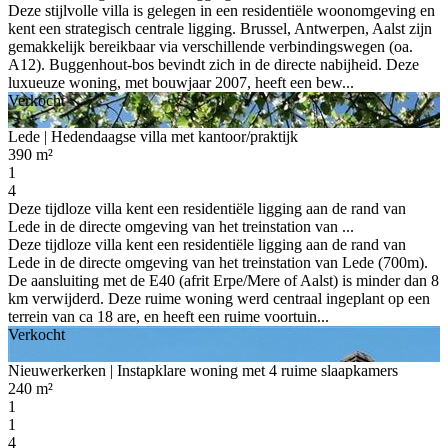
Deze stijlvolle villa is gelegen in een residentiële woonomgeving en
kent een strategisch centrale ligging. Brussel, Antwerpen, Aalst zijn
gemakkelijk bereikbaar via verschillende verbindingswegen (oa.
A12). Buggenhout-bos bevindt zich in de directe nabijheid. Deze
luxueuze woning, met bouwjaar 2007, heeft een bew...
Verkocht
Lede
| Hedendaagse villa met kantoor/praktijk
390 m²
1
4
Deze tijdloze villa kent een residentiële ligging aan de rand van
Lede in de directe omgeving van het treinstation van ...
Deze tijdloze villa kent een residentiële ligging aan de rand van
Lede in de directe omgeving van het treinstation van Lede (700m).
De aansluiting met de E40 (afrit Erpe/Mere of Aalst) is minder dan 8
km verwijderd. Deze ruime woning werd centraal ingeplant op een
terrein van ca 18 are, en heeft een ruime voortuin...
Verkocht
Nieuwerkerken
| Instapklare woning met 4 ruime slaapkamers
240 m²
1
1
4