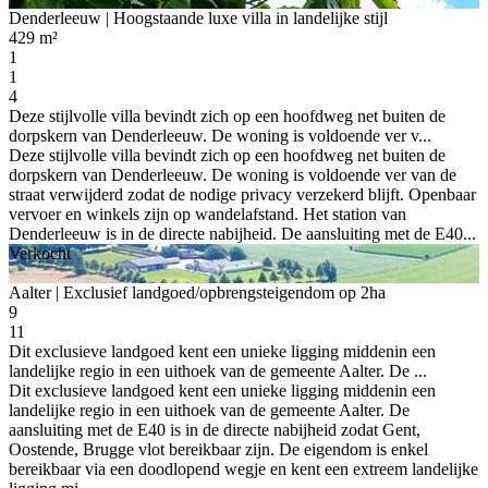
Denderleeuw
| Hoogstaande luxe villa in landelijke stijl
429 m²
1
1
4
Deze stijlvolle villa bevindt zich op een hoofdweg net buiten de
dorpskern van Denderleeuw. De woning is voldoende ver v...
Deze stijlvolle villa bevindt zich op een hoofdweg net buiten de
dorpskern van Denderleeuw. De woning is voldoende ver van de
straat verwijderd zodat de nodige privacy verzekerd blijft. Openbaar
vervoer en winkels zijn op wandelafstand. Het station van
Denderleeuw is in de directe nabijheid. De aansluiting met de E40...
Verkocht
Aalter
| Exclusief landgoed/opbrengsteigendom op 2ha
9
11
Dit exclusieve landgoed kent een unieke ligging middenin een
landelijke regio in een uithoek van de gemeente Aalter. De ...
Dit exclusieve landgoed kent een unieke ligging middenin een
landelijke regio in een uithoek van de gemeente Aalter. De
aansluiting met de E40 is in de directe nabijheid zodat Gent,
Oostende, Brugge vlot bereikbaar zijn. De eigendom is enkel
bereikbaar via een doodlopend wegje en kent een extreem landelijke