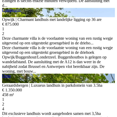
Edingen is slechts enkele minuten verwijderd. De aansluiting met
d...
Compromis
Opwijk
| Charmant landhuis met landelijke ligging op 36 are
€ 875.000
1
2
Deze charmante villa is de voorlaatste woning van een rustig wegje
uitgevend op een uitgestrekt groengebied in de drieho...
Deze charmante villa is de voorlaatste woning van een rustig wegje
uitgevend op een uitgestrekt groengebied in de driehoek
Opwijk/Buggenhout/Londerzeel. Buggenhoutbos is gelegen op
wandelafstand. De aansluiting met de A12 is dan weer in de
nabijheid zodat Brussel en Antwerpen vlot bereikbaar zijn. De
woning, met bouw...
Optie
Geraardsbergen
| Luxueus landhuis in parkdomein van 3.5ha
€ 1.350.000
458 m²
1
2
4
Dit exclusieve landhuis wordt aangeboden samen met 3,5ha