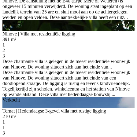
Ninove. De aansluiting met de E40 (Erpe Mere of Wetteren) is
ongeveer 15 minuten verwijderd. De woning staat ingeplant op een
landelijk terrein van 25 are en sluit mooi aan op de achtergelegen
weiden en open velden. Deze aantrekkelijke villa heeft een uitz...
Verkocht
Ninove
| Villa met residentiële ligging
391 m²
1
2
3
Deze charmante villa is gelegen in de meest residentiële woonwijk
van Ninove. De woning situeert zich aan het einde van...
Deze charmante villa is gelegen in de meest residentiële woonwijk
van Ninove. De woning situeert zich aan het einde van een
doodlopend straatje. De ligging is rustig en tevens kindvriendelijk.
Tegelijkertijd zijn scholen, winkelcentra en het station van Ninove
op wandelafstand. Deze villa met hedendaagse bouwstijl...
Verkocht
Ternat
| Hedendaagse 3-gevel villa met rustige ligging
210 m²
1
1
3