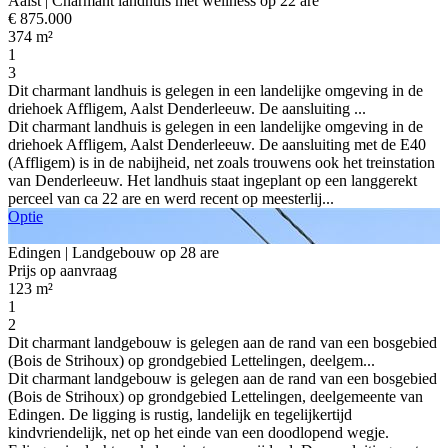
Aalst
| Charmant landhuis met wellness op 22 are
€ 875.000
374 m²
1
3
Dit charmant landhuis is gelegen in een landelijke omgeving in de
driehoek Affligem, Aalst Denderleeuw. De aansluiting ...
Dit charmant landhuis is gelegen in een landelijke omgeving in de
driehoek Affligem, Aalst Denderleeuw. De aansluiting met de E40
(Affligem) is in de nabijheid, net zoals trouwens ook het treinstation
van Denderleeuw. Het landhuis staat ingeplant op een langgerekt
perceel van ca 22 are en werd recent op meesterlij...
Optie
Edingen
| Landgebouw op 28 are
Prijs op aanvraag
123 m²
1
2
Dit charmant landgebouw is gelegen aan de rand van een bosgebied
(Bois de Strihoux) op grondgebied Lettelingen, deelgem...
Dit charmant landgebouw is gelegen aan de rand van een bosgebied
(Bois de Strihoux) op grondgebied Lettelingen, deelgemeente van
Edingen. De ligging is rustig, landelijk en tegelijkertijd
kindvriendelijk, net op het einde van een doodlopend wegje.