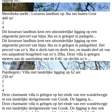
ligging mi...
Verkocht
Merelbeke-melle
| Luxueus landhuis op 3ha net buiten Gent
400 m²
2
4
Dit luxueuze landhuis kent een uitzonderlijke ligging op een
uitgestrekt perceel van bijna 3ha en is gelegen in parkgebi...
Dit luxueuze landhuis kent een uitzonderlijke ligging op een
uitgestrekt perceel van bijna 3ha en is gelegen in parkgebied. Het
perceel van zo’n 3ha is deels tuin en deels bos, en maakt deel uit van
een aanpalend bosgebied van zo’n 20ha. Deze villa is gelegen
meteen aan de aansluiting met de E40, op slechts zo’n ...
Verkocht
Pajottegem
| Villa met landelijke ligging op 62 are
250 m²
1
1
4
Deze charmante villa is gelegen op het einde van een wandelwegje
in een landelijke deelgemeente van Gooik. De ligging is...
Deze charmante villa is gelegen op het einde van een wandelwegje
in een landelijke deelgemeente van Gooik. De ligging is dan ook