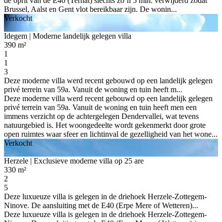
de oprit van de E40 (Ternat) slechts zo’n 5 min. verwijderd zodat
Brussel, Aalst en Gent vlot bereikbaar zijn. De wonin...
Verkocht
Idegem
| Moderne landelijk gelegen villa
390 m²
1
1
3
Deze moderne villa werd recent gebouwd op een landelijk gelegen
privé terrein van 59a. Vanuit de woning en tuin heeft m...
Deze moderne villa werd recent gebouwd op een landelijk gelegen
privé terrein van 59a. Vanuit de woning en tuin heeft men een
immens verzicht op de achtergelegen Dendervallei, wat tevens
natuurgebied is. Het woongedeelte wordt gekenmerkt door grote
open ruimtes waar sfeer en lichtinval de gezelligheid van het wone...
Verkocht
Herzele
| Exclusieve moderne villa op 25 are
330 m²
2
5
Deze luxueuze villa is gelegen in de driehoek Herzele-Zottegem-
Ninove. De aansluiting met de E40 (Erpe Mere of Wetteren)...
Deze luxueuze villa is gelegen in de driehoek Herzele-Zottegem-