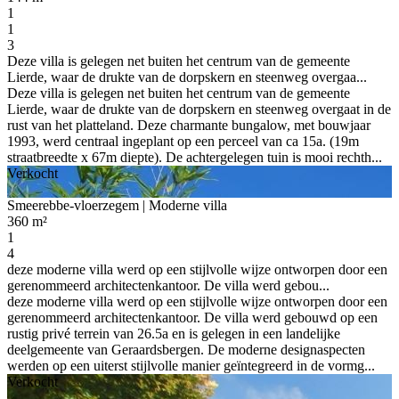
1
1
3
Deze villa is gelegen net buiten het centrum van de gemeente
Lierde, waar de drukte van de dorpskern en steenweg overgaa...
Deze villa is gelegen net buiten het centrum van de gemeente
Lierde, waar de drukte van de dorpskern en steenweg overgaat in de
rust van het platteland. Deze charmante bungalow, met bouwjaar
1993, werd centraal ingeplant op een perceel van ca 15a. (19m
straatbreedte x 67m diepte). De achtergelegen tuin is mooi rechth...
Verkocht
Smeerebbe-vloerzegem
| Moderne villa
360 m²
1
4
deze moderne villa werd op een stijlvolle wijze ontworpen door een
gerenommeerd architectenkantoor. De villa werd gebou...
deze moderne villa werd op een stijlvolle wijze ontworpen door een
gerenommeerd architectenkantoor. De villa werd gebouwd op een
rustig privé terrein van 26.5a en is gelegen in een landelijke
deelgemeente van Geraardsbergen. De moderne designaspecten
werden op een uiterst stijlvolle manier geïntegreerd in de vormg...
Verkocht