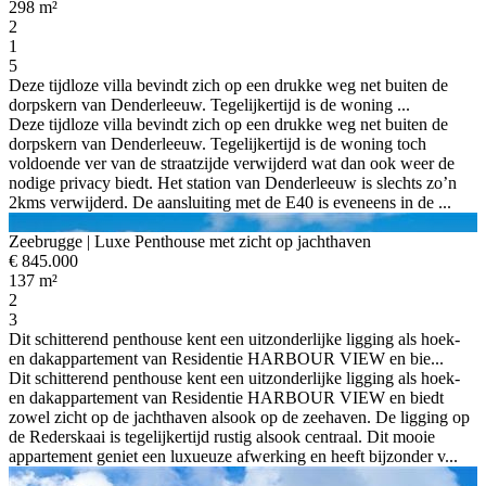
298 m²
2
1
5
Deze tijdloze villa bevindt zich op een drukke weg net buiten de
dorpskern van Denderleeuw. Tegelijkertijd is de woning ...
Deze tijdloze villa bevindt zich op een drukke weg net buiten de
dorpskern van Denderleeuw. Tegelijkertijd is de woning toch
voldoende ver van de straatzijde verwijderd wat dan ook weer de
nodige privacy biedt. Het station van Denderleeuw is slechts zo’n
2kms verwijderd. De aansluiting met de E40 is eveneens in de ...
Zeebrugge
| Luxe Penthouse met zicht op jachthaven
€ 845.000
137 m²
2
3
Dit schitterend penthouse kent een uitzonderlijke ligging als hoek-
en dakappartement van Residentie HARBOUR VIEW en bie...
Dit schitterend penthouse kent een uitzonderlijke ligging als hoek-
en dakappartement van Residentie HARBOUR VIEW en biedt
zowel zicht op de jachthaven alsook op de zeehaven. De ligging op
de Rederskaai is tegelijkertijd rustig alsook centraal. Dit mooie
appartement geniet een luxueuze afwerking en heeft bijzonder v...