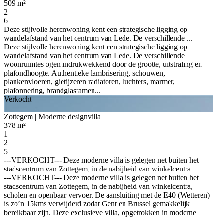
509 m²
2
6
Deze stijlvolle herenwoning kent een strategische ligging op
wandelafstand van het centrum van Lede. De verschillende ...
Deze stijlvolle herenwoning kent een strategische ligging op
wandelafstand van het centrum van Lede. De verschillende
woonruimtes ogen indrukwekkend door de grootte, uitstraling en
plafondhoogte. Authentieke lambrisering, schouwen,
plankenvloeren, gietijzeren radiatoren, luchters, marmer,
plafonnering, brandglasramen...
Verkocht
Zottegem
| Moderne designvilla
378 m²
1
2
5
---VERKOCHT--- Deze moderne villa is gelegen net buiten het
stadscentrum van Zottegem, in de nabijheid van winkelcentra...
---VERKOCHT--- Deze moderne villa is gelegen net buiten het
stadscentrum van Zottegem, in de nabijheid van winkelcentra,
scholen en openbaar vervoer. De aansluiting met de E40 (Wetteren)
is zo’n 15kms verwijderd zodat Gent en Brussel gemakkelijk
bereikbaar zijn. Deze exclusieve villa, opgetrokken in moderne