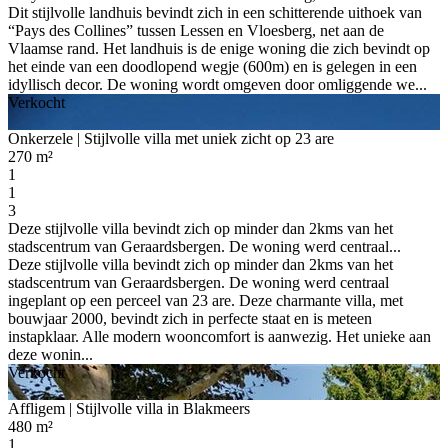
Dit stijlvolle landhuis bevindt zich in een schitterende uithoek van
“Pays des Collines” tussen Lessen en Vloesberg, net aan de
Vlaamse rand. Het landhuis is de enige woning die zich bevindt op
het einde van een doodlopend wegje (600m) en is gelegen in een
idyllisch decor. De woning wordt omgeven door omliggende we...
Verkocht
Onkerzele
| Stijlvolle villa met uniek zicht op 23 are
270 m²
1
1
3
Deze stijlvolle villa bevindt zich op minder dan 2kms van het
stadscentrum van Geraardsbergen. De woning werd centraal...
Deze stijlvolle villa bevindt zich op minder dan 2kms van het
stadscentrum van Geraardsbergen. De woning werd centraal
ingeplant op een perceel van 23 are. Deze charmante villa, met
bouwjaar 2000, bevindt zich in perfecte staat en is meteen
instapklaar. Alle modern wooncomfort is aanwezig. Het unieke aan
deze wonin...
Verkocht
Affligem
| Stijlvolle villa in Blakmeers
480 m²
1