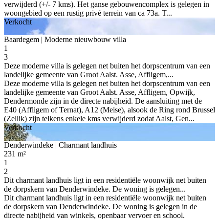
verwijderd (+/- 7 kms). Het ganse gebouwencomplex is gelegen in
woongebied op een rustig privé terrein van ca 73a. T...
Verkocht
Baardegem
| Moderne nieuwbouw villa
1
3
Deze moderne villa is gelegen net buiten het dorpscentrum van een
landelijke gemeente van Groot Aalst. Asse, Affligem,...
Deze moderne villa is gelegen net buiten het dorpscentrum van een
landelijke gemeente van Groot Aalst. Asse, Affligem, Opwijk,
Dendermonde zijn in de directe nabijheid. De aansluiting met de
E40 (Affligem of Ternat), A12 (Meise), alsook de Ring rond Brussel
(Zellik) zijn telkens enkele kms verwijderd zodat Aalst, Gen...
Verkocht
Denderwindeke
| Charmant landhuis
231 m²
1
2
Dit charmant landhuis ligt in een residentiële woonwijk net buiten
de dorpskern van Denderwindeke. De woning is gelegen...
Dit charmant landhuis ligt in een residentiële woonwijk net buiten
de dorpskern van Denderwindeke. De woning is gelegen in de
directe nabijheid van winkels, openbaar vervoer en school.