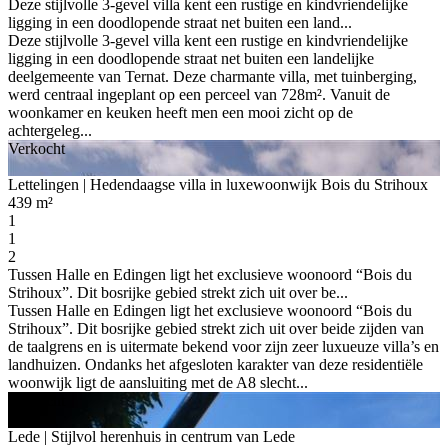
Deze stijlvolle 3-gevel villa kent een rustige en kindvriendelijke
ligging in een doodlopende straat net buiten een land...
Deze stijlvolle 3-gevel villa kent een rustige en kindvriendelijke
ligging in een doodlopende straat net buiten een landelijke
deelgemeente van Ternat. Deze charmante villa, met tuinberging,
werd centraal ingeplant op een perceel van 728m². Vanuit de
woonkamer en keuken heeft men een mooi zicht op de
achtergeleg...
Verkocht
Lettelingen
| Hedendaagse villa in luxewoonwijk Bois du Strihoux
439 m²
1
1
2
Tussen Halle en Edingen ligt het exclusieve woonoord “Bois du
Strihoux”. Dit bosrijke gebied strekt zich uit over be...
Tussen Halle en Edingen ligt het exclusieve woonoord “Bois du
Strihoux”. Dit bosrijke gebied strekt zich uit over beide zijden van
de taalgrens en is uitermate bekend voor zijn zeer luxueuze villa’s en
landhuizen. Ondanks het afgesloten karakter van deze residentiële
woonwijk ligt de aansluiting met de A8 slecht...
Verkocht
Lede
| Stijlvol herenhuis in centrum van Lede