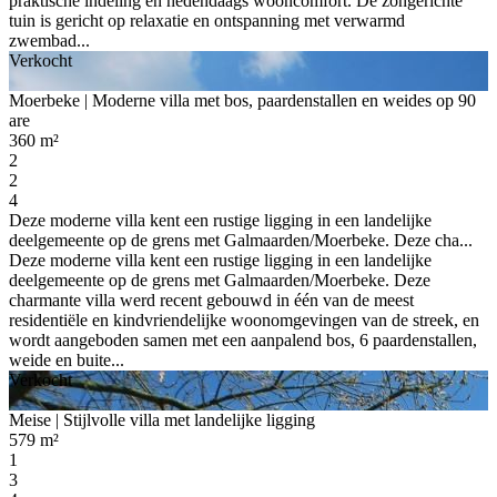
praktische indeling en hedendaags wooncomfort. De zongerichte
tuin is gericht op relaxatie en ontspanning met verwarmd
zwembad...
Verkocht
Moerbeke
| Moderne villa met bos, paardenstallen en weides op 90
are
360 m²
2
2
4
Deze moderne villa kent een rustige ligging in een landelijke
deelgemeente op de grens met Galmaarden/Moerbeke. Deze cha...
Deze moderne villa kent een rustige ligging in een landelijke
deelgemeente op de grens met Galmaarden/Moerbeke. Deze
charmante villa werd recent gebouwd in één van de meest
residentiële en kindvriendelijke woonomgevingen van de streek, en
wordt aangeboden samen met een aanpalend bos, 6 paardenstallen,
weide en buite...
Verkocht
Meise
| Stijlvolle villa met landelijke ligging
579 m²
1
3