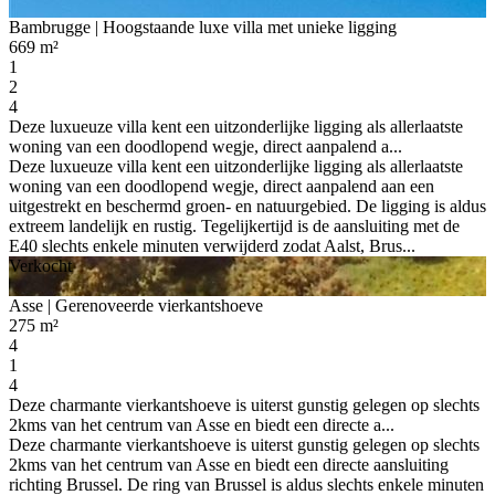
Bambrugge
| Hoogstaande luxe villa met unieke ligging
669 m²
1
2
4
Deze luxueuze villa kent een uitzonderlijke ligging als allerlaatste
woning van een doodlopend wegje, direct aanpalend a...
Deze luxueuze villa kent een uitzonderlijke ligging als allerlaatste
woning van een doodlopend wegje, direct aanpalend aan een
uitgestrekt en beschermd groen- en natuurgebied. De ligging is aldus
extreem landelijk en rustig. Tegelijkertijd is de aansluiting met de
E40 slechts enkele minuten verwijderd zodat Aalst, Brus...
Verkocht
Asse
| Gerenoveerde vierkantshoeve
275 m²
4
1
4
Deze charmante vierkantshoeve is uiterst gunstig gelegen op slechts
2kms van het centrum van Asse en biedt een directe a...
Deze charmante vierkantshoeve is uiterst gunstig gelegen op slechts
2kms van het centrum van Asse en biedt een directe aansluiting
richting Brussel. De ring van Brussel is aldus slechts enkele minuten