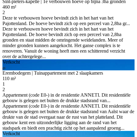
Sint-pieters-kapelle
| Te verbouwen hoeve op bijna 3ha gronden
460 m²
2
Deze te verbouwen hoeve bevindt zich in het hart van het
Pajottenland. De hoeve bevindt zich op een perceel van 2,8ha gr...
Deze te verbouwen hoeve bevindt zich in het hart van het
Pajottenland. De hoeve bevindt zich op een perceel van 2,8ha
gronden en staat midden de omringende weidelanden. Meer of
minder gronden kunnen aangekocht. Het ganse complex is te
renoveren. Vanuit de woning heeft men een schitterend verzicht
over de achtergelege...
Verkocht
Erembodegem
| Tuinappartement met 2 slaapkamers
110 m²
1
2
Appartement (code E0-) in de residentie ANNETI. Dit residentiële
gebouw is gelegen net buiten de drukke stadsrand van...
Appartement (code E0-) in de residentie ANNETI. Dit residentiële
gebouw is gelegen net buiten de drukke stadsrand van Aalst waar de
drukte van de stad overgaat naar de rust van het platteland. Dit
gebouw kent een uitzonderlijke ligging aan de rand van het
stadspark en biedt een prachtig zicht op het aanpalend groeng...
Verkocht