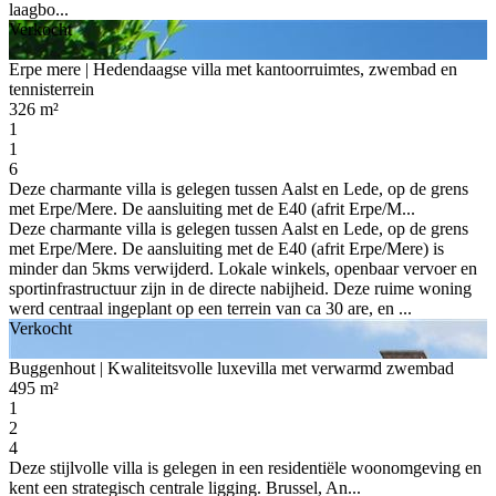
laagbo...
Verkocht
Erpe mere
| Hedendaagse villa met kantoorruimtes, zwembad en
tennisterrein
326 m²
1
1
6
Deze charmante villa is gelegen tussen Aalst en Lede, op de grens
met Erpe/Mere. De aansluiting met de E40 (afrit Erpe/M...
Deze charmante villa is gelegen tussen Aalst en Lede, op de grens
met Erpe/Mere. De aansluiting met de E40 (afrit Erpe/Mere) is
minder dan 5kms verwijderd. Lokale winkels, openbaar vervoer en
sportinfrastructuur zijn in de directe nabijheid. Deze ruime woning
werd centraal ingeplant op een terrein van ca 30 are, en ...
Verkocht
Buggenhout
| Kwaliteitsvolle luxevilla met verwarmd zwembad
495 m²
1
2
4
Deze stijlvolle villa is gelegen in een residentiële woonomgeving en
kent een strategisch centrale ligging. Brussel, An...