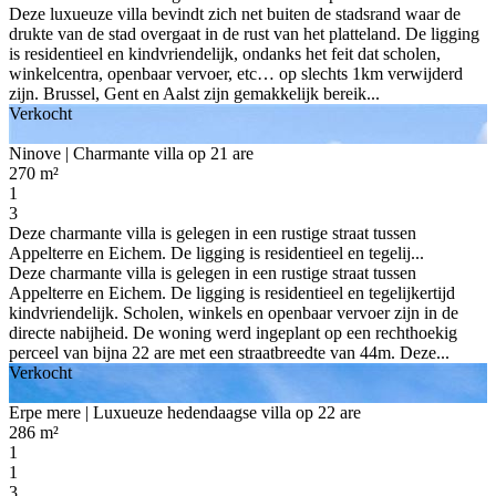
Deze luxueuze villa bevindt zich net buiten de stadsrand waar de
drukte van de stad overgaat in de rust van het platteland. De ligging
is residentieel en kindvriendelijk, ondanks het feit dat scholen,
winkelcentra, openbaar vervoer, etc… op slechts 1km verwijderd
zijn. Brussel, Gent en Aalst zijn gemakkelijk bereik...
Verkocht
Ninove
| Charmante villa op 21 are
270 m²
1
3
Deze charmante villa is gelegen in een rustige straat tussen
Appelterre en Eichem. De ligging is residentieel en tegelij...
Deze charmante villa is gelegen in een rustige straat tussen
Appelterre en Eichem. De ligging is residentieel en tegelijkertijd
kindvriendelijk. Scholen, winkels en openbaar vervoer zijn in de
directe nabijheid. De woning werd ingeplant op een rechthoekig
perceel van bijna 22 are met een straatbreedte van 44m. Deze...
Verkocht
Erpe mere
| Luxueuze hedendaagse villa op 22 are
286 m²
1
1
3