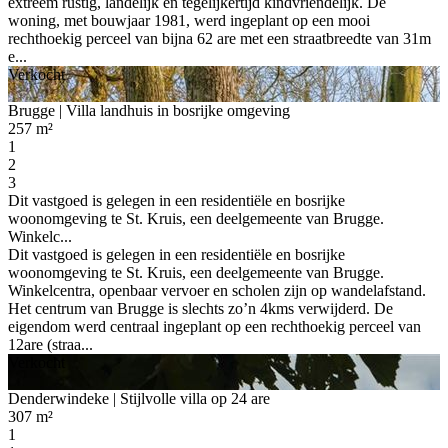
extreem rustig, landelijk en tegelijkertijd kindvriendelijk. De
woning, met bouwjaar 1981, werd ingeplant op een mooi
rechthoekig perceel van bijna 62 are met een straatbreedte van 31m
e...
Verkocht
Brugge
| Villa landhuis in bosrijke omgeving
257 m²
1
2
3
Dit vastgoed is gelegen in een residentiële en bosrijke
woonomgeving te St. Kruis, een deelgemeente van Brugge.
Winkelc...
Dit vastgoed is gelegen in een residentiële en bosrijke
woonomgeving te St. Kruis, een deelgemeente van Brugge.
Winkelcentra, openbaar vervoer en scholen zijn op wandelafstand.
Het centrum van Brugge is slechts zo’n 4kms verwijderd. De
eigendom werd centraal ingeplant op een rechthoekig perceel van
12are (straa...
Verkocht
Denderwindeke
| Stijlvolle villa op 24 are
307 m²
1