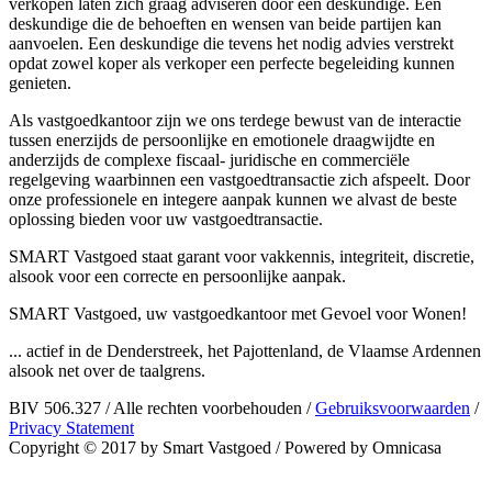
verkopen laten zich graag adviseren door een deskundige. Een
deskundige die de behoeften en wensen van beide partijen kan
aanvoelen. Een deskundige die tevens het nodig advies verstrekt
opdat zowel koper als verkoper een perfecte begeleiding kunnen
genieten.
Als vastgoedkantoor zijn we ons terdege bewust van de interactie
tussen enerzijds de persoonlijke en emotionele draagwijdte en
anderzijds de complexe fiscaal- juridische en commerciële
regelgeving waarbinnen een vastgoedtransactie zich afspeelt. Door
onze professionele en integere aanpak kunnen we alvast de beste
oplossing bieden voor uw vastgoedtransactie.
SMART Vastgoed staat garant voor vakkennis, integriteit, discretie,
alsook voor een correcte en persoonlijke aanpak.
SMART Vastgoed, uw vastgoedkantoor met Gevoel voor Wonen!
... actief in de Denderstreek, het Pajottenland, de Vlaamse Ardennen
alsook net over de taalgrens.
BIV 506.327
/
Alle rechten voorbehouden
/
Gebruiksvoorwaarden
/
Privacy Statement
Copyright © 2017 by Smart Vastgoed
/
Powered by Omnicasa